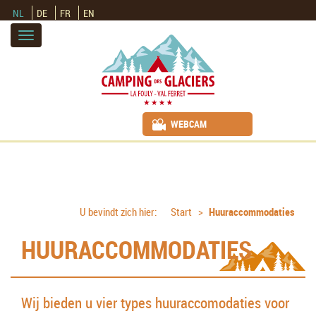
NL
DE
FR
EN
Toggle
navigation
WEBCAM
U bevindt zich hier:
Start
Huuraccommodaties
HUURACCOMMODATIES
Wij bieden u vier types huuraccomodaties voor